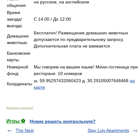
на русском, на английском
общения:
Время
заезда/
C 14:00 / До 12:00
выезда:
Бесплатно! Размещение домашних животных
Домашние
допускается по предварительному запросу.
животные:
Дополнительная плата не взимается.
Банковские
карты:
Номерной
Мы говорим на вашем языке! Мини-гостиница при
фонд:
ресторане: 10 номеров
ш. 59.95297432060423 д. 30.29105007648468
на
Координаты:
карте
Каталог отелей
.
Игры ⚽
Нужно решить контрольную?
The Nest
Stay Lviv Apartments